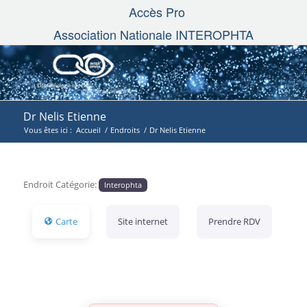
Accès Pro
Association Nationale INTEROPHTA
Dr Nelis Etienne
Vous êtes ici :
Accueil
/
Endroits
/
Dr Nelis Etienne
Endroit Catégorie:
Interophta
Carte
Site internet
Prendre RDV