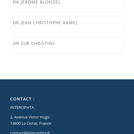
DR JÉRÔME BLONDEL
Favori
Interophta
DR JEAN CHRISTOPHE RAMEL
Favori
Interophta
DR ZUR CHRISTINE
CONTACT :
INTEROPHTA
2, Avenue Victor Hugo
13600 La Ciotat, France
contact@interophta.fr