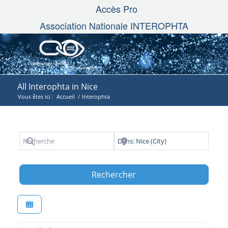
Accès Pro
Association Nationale INTEROPHTA
All Interophta in Nice
Vous êtes ici :
Accueil
/
Interophta
Recherche
Près de
Search
Rechercher
Favori
Interophta