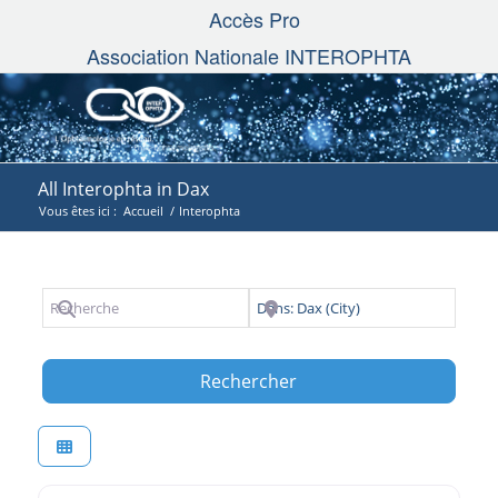
Accès Pro
Association Nationale INTEROPHTA
All Interophta in Dax
Vous êtes ici :
Accueil
/
Interophta
Recherche
Près de
Search
Rechercher
Favori
Interophta