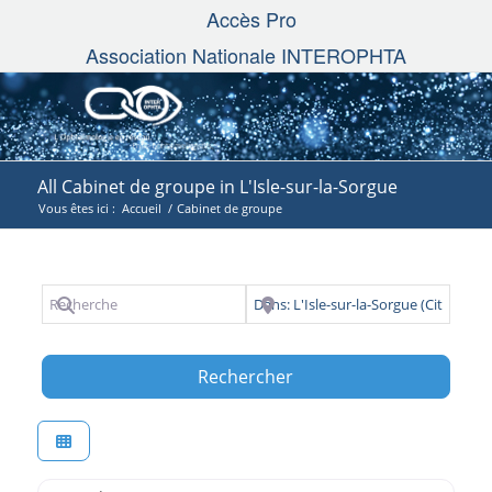
Accès Pro
Association Nationale INTEROPHTA
All Cabinet de groupe in L'Isle-sur-la-Sorgue
Vous êtes ici :
Accueil
/
Cabinet de groupe
Recherche
Près de
Search
Rechercher
Favori
Interophta