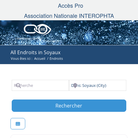
Accès Pro
Association Nationale INTEROPHTA
All Endroits in Soyaux
Vous êtes ici :
Accueil
/
Endroits
Recherche
Près de
Search
Rechercher
Favori
Interophta